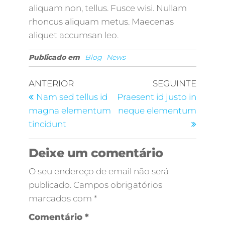
aliquam non, tellus. Fusce wisi. Nullam
rhoncus aliquam metus. Maecenas
aliquet accumsan leo.
Publicado em
Blog
News
Navegação de artigos
Artigo anterior
Artigo
ANTERIOR
SEGUINTE
Nam sed tellus id
Praesent id justo in
magna elementum
neque elementum
tincidunt
Deixe um comentário
O seu endereço de email não será
publicado.
Campos obrigatórios
marcados com
*
Comentário
*