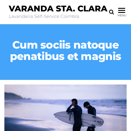
VARANDA STA. CLARA
Lavandaria Self-Service Coimbra
MENU
Cum sociis natoque
penatibus et magnis