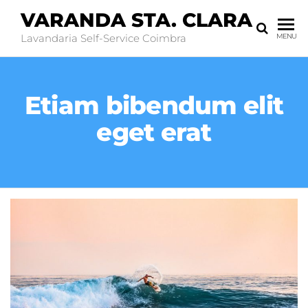
VARANDA STA. CLARA
Lavandaria Self-Service Coimbra
MENU
Etiam bibendum elit
eget erat