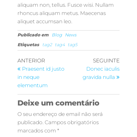
aliquam non, tellus. Fusce wisi. Nullam
rhoncus aliquam metus. Maecenas
aliquet accumsan leo.
Publicado em
Blog
News
Etiquetas
tag2
tag4
tag5
Navegação de artigos
Artigo anterior
Artigo
ANTERIOR
SEGUINTE
Praesent id justo
Donec iaculis
in neque
gravida nulla
elementum
Deixe um comentário
O seu endereço de email não será
publicado.
Campos obrigatórios
marcados com
*