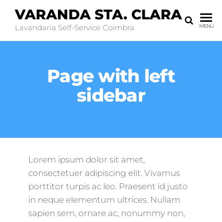
VARANDA STA. CLARA
Lavandaria Self-Service Coimbra
MENU
Page with left
sidebar
Lorem ipsum dolor sit amet,
consectetuer adipiscing elit. Vivamus
porttitor turpis ac leo. Praesent id justo
in neque elementum ultrices. Nullam
sapien sem, ornare ac, nonummy non,